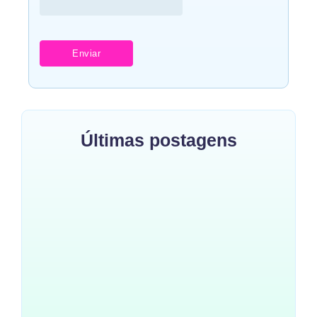
Últimas postagens
Como Escolher as Melhores
Roupas para Meninos: Conforto
e Estilo
~
17 de novembro de 2024
By
Blog Do Elefantinho
Moda Infantil em Alphaville
para o Dia a Dia