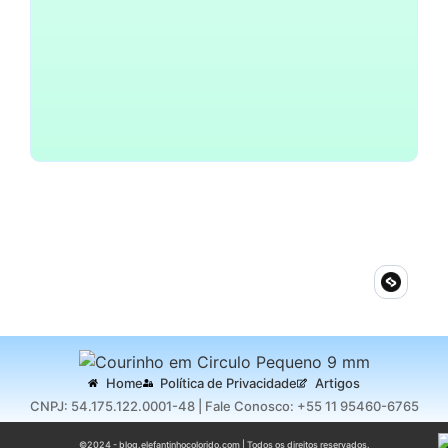
Como Escolher Roupas
Confortáveis para Bebês no
Verão
~
11 de setembro de 2024
By
Blog Do Elefantinho
Home
Política de Privacidade
Artigos
CNPJ: 54.175.122.0001-48 | Fale Conosco: +55 11 95460-6765
©2024 - blog.elefantinhocolorido.com | Todos os direitos reservados.