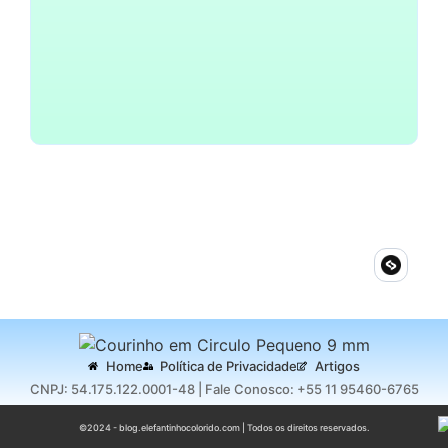
Como Escolher Roupas
Confortáveis para Bebês no
Verão
~
11 de setembro de 2024
By
Blog Do Elefantinho
Home
Política de Privacidade
Artigos
CNPJ: 54.175.122.0001-48 | Fale Conosco: +55 11 95460-6765
©2024 - blog.elefantinhocolorido.com | Todos os direitos reservados.