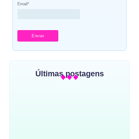
Email
*
Últimas postagens
Como Escolher as Melhores
Roupas para Meninos: Conforto
e Estilo
~
17 de novembro de 2024
By
Blog Do Elefantinho