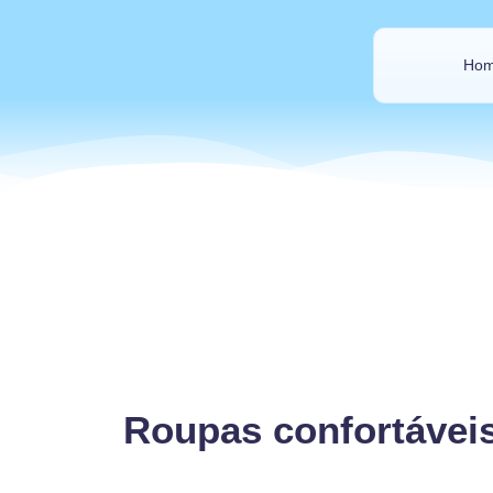
Ho
Roupas confortávei
V