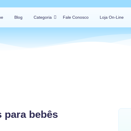
me
Blog
Categoria
Fale Conosco
Loja On-Line
s para bebês
eja e comente