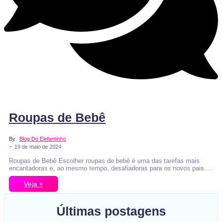
Veja e comente
Roupas de Bebê
By
Blog Do Elefantinho
~
19 de maio de 2024
Roupas de Bebê Escolher roupas de bebê é uma das tarefas mais
encantadoras e, ao mesmo tempo, desafiadoras para os novos pais....
Veja +
Últimas postagens