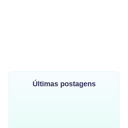
Veja e comente
Loja de Roupa Infantil em
Barueri
~
15 de agosto de 2024
By
Blog Do Elefantinho
Elefantinho Colorido: A Loja de Roupa Infantil em Barueri que
Você Precisa Conhecer Se você está em busca de roupas
infantis que...
Veja +
Últimas postagens
Como Escolher as Melhores
Roupas para Meninos: Conforto
e Estilo